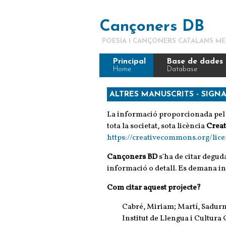
Cançoners DB
POESIA I CANÇONERS CATALANS M
Principal
Base de dades
Home
Database
ALTRES MANUSCRITS - SIGN
La informació proporcionada pel 
tota la societat, sota licència
Creat
https://creativecommons.org/lice
Cançoners BD
s'ha de citar degud
informació o detall. Es demana i
Com citar aquest projecte?
Cabré, Miriam; Martí, Sadurní
Institut de Llengua i Cultura