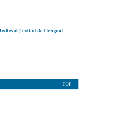
Medieval
(Institut de Llengua i
TOP