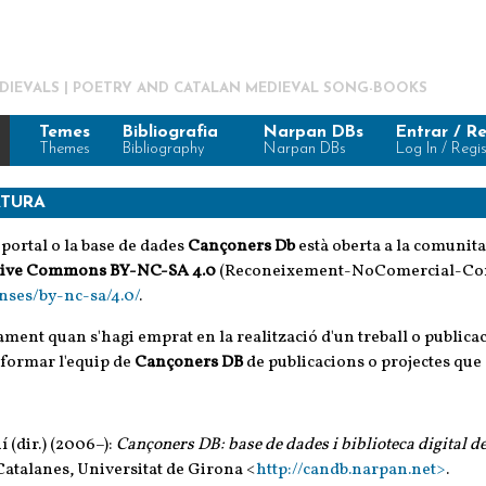
EDIEVALS | POETRY AND CATALAN MEDIEVAL SONG-BOOKS
Temes
Bibliografia
Narpan DBs
Entrar / Re
Themes
Bibliography
Narpan DBs
Log In / Regi
ATURA
portal o la base de dades
Cançoners Db
està oberta a la comunita
ive Commons BY-NC-SA 4.0
(Reconeixement-NoComercial-Compa
nses/by-nc-sa/4.0/
.
ament quan s'hagi emprat en la realització d'un treball o publicac
nformar l'equip de
Cançoners DB
de publicacions o projectes que el
 (dir.) (2006–):
Cançoners DB: base de dades i biblioteca digital d
 Catalanes, Universitat de Girona <
http://candb.narpan.net>
.