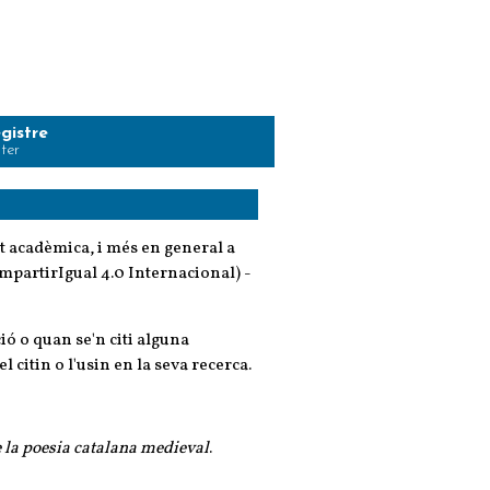
gistre
ster
t acadèmica, i més en general a
rtirIgual 4.0 Internacional) -
ió o quan se'n citi alguna
 citin o l'usin en la seva recerca.
e la poesia catalana medieval
.